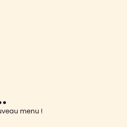
.
uveau menu !